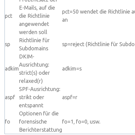
E-Mails, auf die
pct=50
wendet die Richtlinie 
pct
die Richtlinie
an
angewendet
werden soll
Richtlinie für
sp
sp=reject
(Richtlinie für Subd
Subdomains
DKIM-
Ausrichtung:
adkim
adkim=s
strict
(s
) oder
relaxed
(r
)
SPF-Ausrichtung:
aspf
strikt oder
aspf=r
entspannt
Optionen für die
fo
forensische
fo=1
,
fo=0
, usw.
Berichterstattung