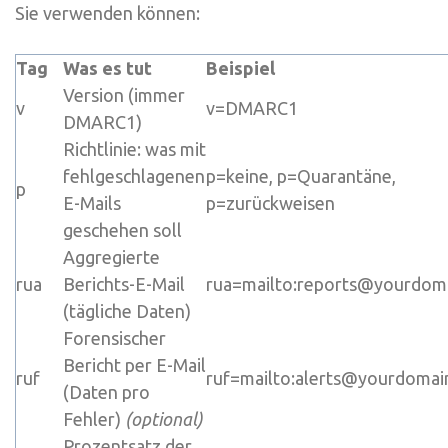
Sie verwenden können:
Tag
Was es tut
Beispiel
Version (immer
v
v=DMARC1
DMARC1
)
Richtlinie: was mit
fehlgeschlagenen
p=keine
,
p=Quarantäne
,
p
E-Mails
p=zurückweisen
geschehen soll
Aggregierte
rua
Berichts-E-Mail
rua=mailto:reports@yourdom
(tägliche Daten)
Forensischer
Bericht per E-Mail
ruf
ruf=mailto:alerts@yourdomai
(Daten pro
Fehler)
(optional)
Prozentsatz der